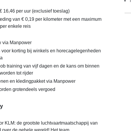
€ 16,46 per uur (exclusief toeslag)
eding van € 0,19 per kilometer met een maximum
per enkele reis
 via Manpower
voor korting bij winkels en horecagelegenheden
za
job training van vijf dagen en de kans om binnen
orden tot rijder
enen en kledingpakket via Manpower
orden grotendeels vergoed
y
oor KLM: de grootste luchtvaartmaatschappij van
over de gehele wereld! Het team