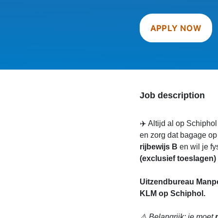
APPLY NOW
Job description
✈️ Altijd al op Schiph
en zorg dat bagage op t
rijbewijs B
en wil je f
(exclusief toeslagen)
Uitzendbureau Manpo
KLM op Schiphol.
⚠️ Belangrijk: je moet
m