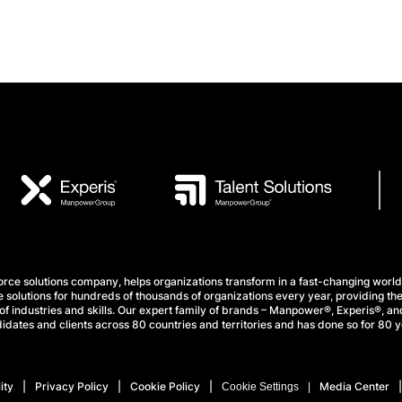
e solutions company, helps organizations transform in a fast-changing world
 solutions for hundreds of thousands of organizations every year, providing the
f industries and skills. Our expert family of brands – Manpower®, Experis®, and
idates and clients across 80 countries and territories and has done so for 80 y
ity
Privacy Policy
Cookie Policy
Media Center
Cookie Settings