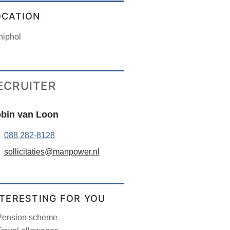
OCATION
hiphol
ECRUITER
bin van Loon
088 282-8128
sollicitaties@manpower.nl
NTERESTING FOR YOU
Pension scheme