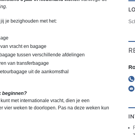
ng.
L
jij je bezighouden met het:
Sc
gage
 van vracht en bagage
R
bagage tussen verschillende afdelingen
ren van transferbagage
Ro
retourbagage uit de aankomsthal
k beginnen?
kunt met internationale vracht, dien je een
r vier weken te doorlopen. Pas na deze weken kun
I