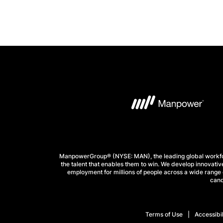
ManpowerGroup® (NYSE: MAN), the leading global workforc
the talent that enables them to win. We develop innovative
employment for millions of people across a wide range o
cand
Terms of Use
Accessibil