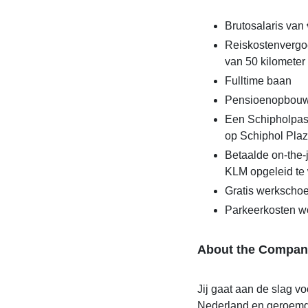
Brutosalaris van 
Reiskostenvergo
van 50 kilometer 
Fulltime baan
Pensioenopbouw
Een Schipholpas 
op Schiphol Pla
Betaalde on-the-
KLM opgeleid te w
Gratis werkscho
Parkeerkosten w
About the Compan
Jij gaat aan de slag v
Nederland en geroemd 