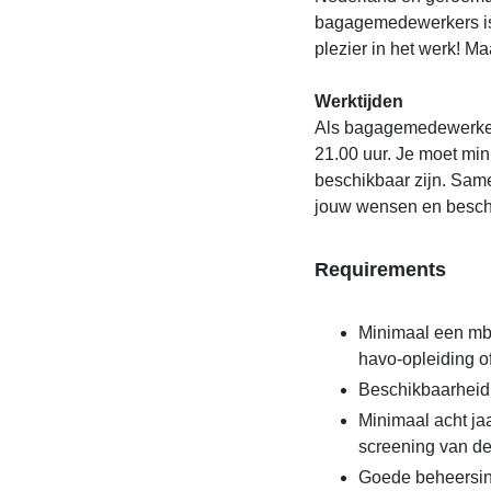
bagagemedewerkers is
plezier in het werk! Maa
Werktijden
Als bagagemedewerker 
21.00 uur. Je moet mi
beschikbaar zijn. Same
jouw wensen en besch
Requirements
Minimaal een mbo
havo-opleiding o
Beschikbaarheid
Minimaal acht ja
screening van d
Goede beheersing