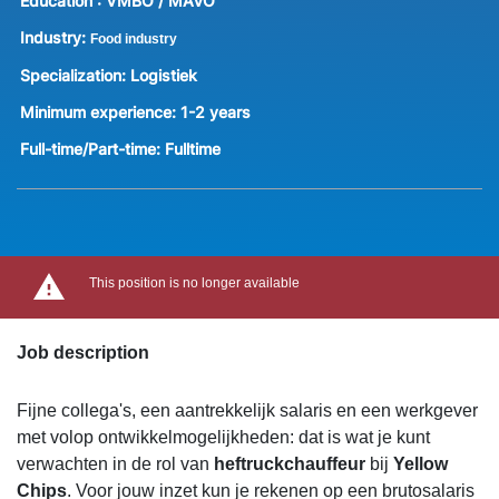
Education :
VMBO / MAVO
Industry:
Food industry
Specialization:
Logistiek
Minimum experience:
1-2 years
Full-time/Part-time:
Fulltime
This position is no longer available
Job description
Fijne collega's, een aantrekkelijk salaris en een werkgever
met volop ontwikkelmogelijkheden: dat is wat je kunt
verwachten in de rol van
heftruckchauffeur
bij
Yellow
Chips
. Voor jouw inzet kun je rekenen op een brutosalaris