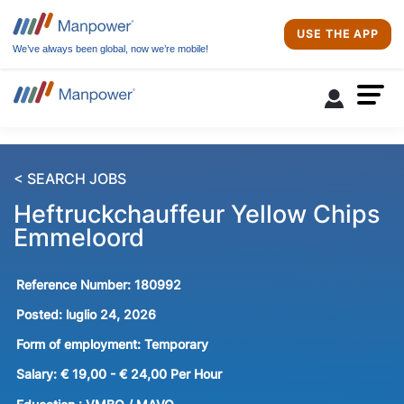
USE THE APP
We’ve always been global, now we’re mobile!
< SEARCH JOBS
Heftruckchauffeur Yellow Chips
Emmeloord
Reference Number:
180992
Posted:
luglio 24, 2026
Form of employment:
Temporary
Salary:
€ 19,00 - € 24,00 Per Hour