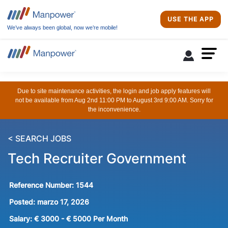
USE THE APP
We’ve always been global, now we’re mobile!
Due to site maintenance activities, the login and job apply features will
not be available from Aug 2nd 11:00 PM to August 3rd 9:00 AM. Sorry for
the inconvenience.
< SEARCH JOBS
Tech Recruiter Government
Reference Number:
1544
Posted:
marzo 17, 2026
Salary:
€ 3000 - € 5000 Per Month