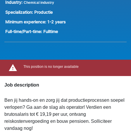
Industry:
Chemical industry
Specialization:
Productie
Minimum experience:
1-2 years
Full-time/Part-time:
Fulltime
This position is no longer available
Job description
Ben jij hands-on en zorg jij dat productieprocessen soepel
verlopen? Ga aan de slag als operator! Verdien een
brutosalaris tot € 19,19 per uur, ontvang
reiskostenvergoeding en bouw pensioen. Solliciteer
vandaag nog!