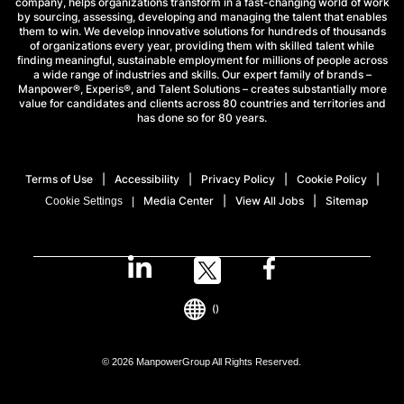
company, helps organizations transform in a fast-changing world of work
by sourcing, assessing, developing and managing the talent that enables
them to win. We develop innovative solutions for hundreds of thousands
of organizations every year, providing them with skilled talent while
finding meaningful, sustainable employment for millions of people across
a wide range of industries and skills. Our expert family of brands –
Manpower®, Experis®, and Talent Solutions – creates substantially more
value for candidates and clients across 80 countries and territories and
has done so for 80 years.
Terms of Use
Accessibility
Privacy Policy
Cookie Policy
Media Center
View All Jobs
Sitemap
Cookie Settings
()
© 2026 ManpowerGroup All Rights Reserved.