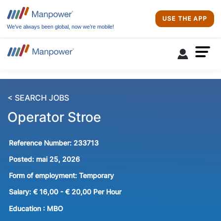
USE THE APP
We’ve always been global, now we’re mobile!
< SEARCH JOBS
Operator Stroe
Reference Number:
233713
Posted:
mai 25, 2026
Form of employment:
Temporary
Salary:
€ 16,00 - € 20,00 Per Hour
Education :
MBO