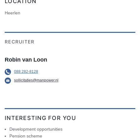
LOCATION
Heerlen
RECRUITER
Robin van Loon
088 282-8128
sollicitaties@manpower.nl
INTERESTING FOR YOU
Development opportunities
Pension scheme