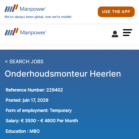
USE THE APP
We’ve always been global, now we’re mobile!
< SEARCH JOBS
Onderhoudsmonteur Heerlen
Reference Number:
229402
Posted:
juin 17, 2026
Form of employment:
Temporary
Salary:
€ 3500 - € 4600 Per Month
Education :
MBO