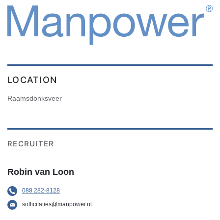
LOCATION
Raamsdonksveer
RECRUITER
Robin van Loon
088 282-8128
sollicitaties@manpower.nl