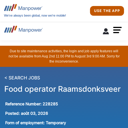
USE THE APP
We’ve always been global, now we’re mobile!
Due to site maintenance activities, the login and job apply features will
not be available from Aug 2nd 11:00 PM to August 3rd 9:00 AM. Sorry for
the inconvenience.
< SEARCH JOBS
Food operator Raamsdonksveer
Reference Number:
228285
Posted:
août 03, 2026
Form of employment:
Temporary