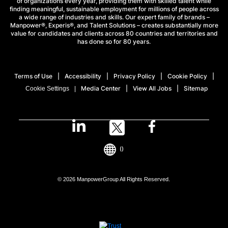
of organizations every year, providing them with skilled talent while
finding meaningful, sustainable employment for millions of people across
a wide range of industries and skills. Our expert family of brands –
Manpower®, Experis®, and Talent Solutions – creates substantially more
value for candidates and clients across 80 countries and territories and
has done so for 80 years.
Terms of Use
Accessibility
Privacy Policy
Cookie Policy
Media Center
View All Jobs
Sitemap
Cookie Settings
()
© 2026 ManpowerGroup All Rights Reserved.