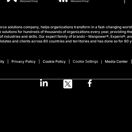
e solutions company, helps organizations transform in a fast-changing world
 solutions for hundreds of thousands of organizations every year, providing the
f industries and skills. Our expert family of brands – Manpower®, Experis®, and
idates and clients across 80 countries and territories and has done so for 80 y
ity
Privacy Policy
Cookie Policy
Media Center
Cookie Settings