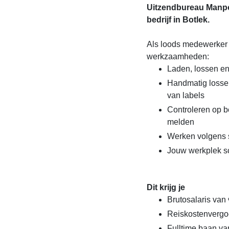
Uitzendbureau Manpo
bedrijf in Botlek.
Als loods medewerker 
werkzaamheden:
Laden, lossen en
Handmatig lossen
van labels
Controleren op b
melden
Werken volgens st
Jouw werkplek s
Dit krijg je
Brutosalaris van
Reiskostenvergo
Fulltime baan va