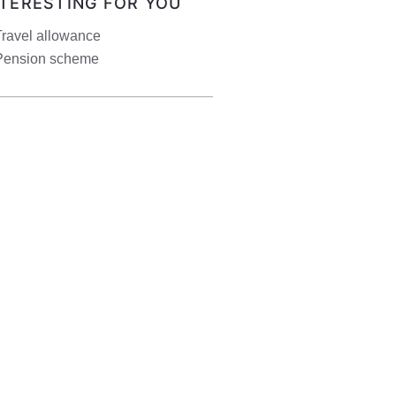
NTERESTING FOR YOU
Travel allowance
Pension scheme