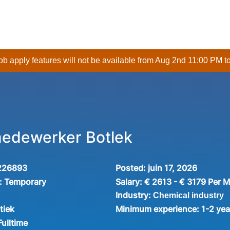
 job apply features will not be available from Aug 2nd 11:00 PM t
medewerker Botlek
226893
Posted:
juin 17, 2026
:
Temporary
Salary:
€ 2613 - € 3179 Per 
Industry:
Chemical industry
tiek
Minimum experience:
1-2 yea
Fulltime