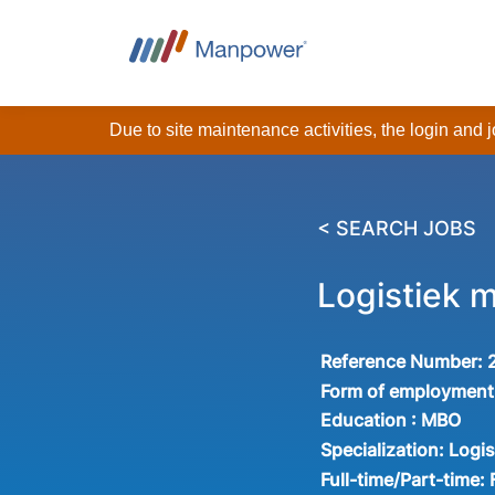
Due to site maintenance activities, the login and
< SEARCH JOBS
Logistiek 
Reference Number:
Form of employment
Education :
MBO
Specialization:
Logis
Full-time/Part-time: