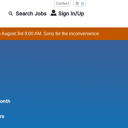
Contact
()
Search Jobs
Sign In/Up
o August 3rd 9:00 AM. Sorry for the inconvenience.
Month
rs