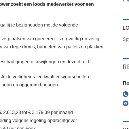
wer zoekt een loods medewerker voor een
ga jij je bezighouden met de volgende
L
 verplaatsen van goederen – zorgvuldig en veilig
Sp
 van lege drums, bundelen van pallets en plakken
eschadigingen of afwijkingen en deze direct
R
rikte veiligheids- en kwaliteitsvoorschriften
Ro
choon en opgeruimd houden
 € 2.613,28 tot € 3.179,39 per maand
eding volgens regeling opdrachtgever
n 40 uur per week