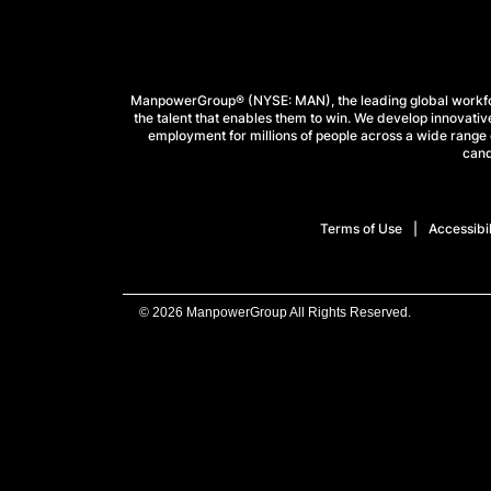
ManpowerGroup® (NYSE: MAN), the leading global workforc
the talent that enables them to win. We develop innovative
employment for millions of people across a wide range o
cand
Terms of Use
Accessibil
© 2026 ManpowerGroup All Rights Reserved.