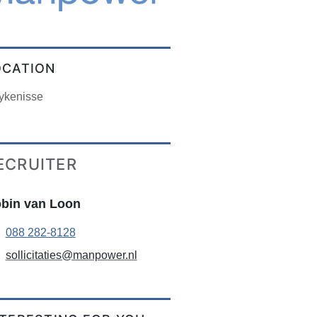
OCATION
ykenisse
ECRUITER
bin van Loon
088 282-8128
sollicitaties@manpower.nl