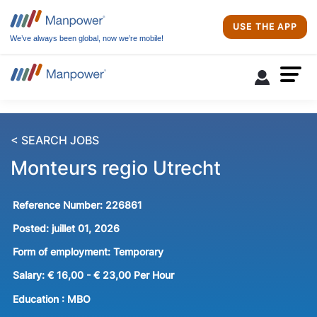
USE THE APP
We’ve always been global, now we’re mobile!
< SEARCH JOBS
Monteurs regio Utrecht
Reference Number:
226861
Posted:
juillet 01, 2026
Form of employment:
Temporary
Salary:
€ 16,00 - € 23,00 Per Hour
Education :
MBO