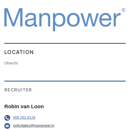
LOCATION
Utrecht
RECRUITER
Robin van Loon
088 282-8128
sollicitaties@manpower.nl