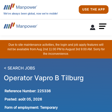
USE THE APP
We’ve always been global, now we’re mobile!
Due to site maintenance activities, the login and job apply features will
not be available from Aug 2nd 11:00 PM to August 3rd 9:00 AM. Sorry for
the inconvenience.
< SEARCH JOBS
Operator Vapro B Tilburg
Reference Number:
225336
Posted:
août 05, 2026
Form of employment:
Temporary