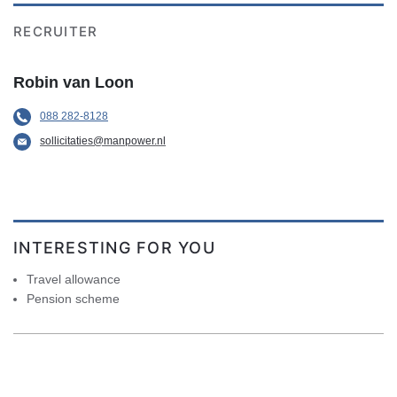
RECRUITER
Robin van Loon
088 282-8128
sollicitaties@manpower.nl
INTERESTING FOR YOU
Travel allowance
Pension scheme