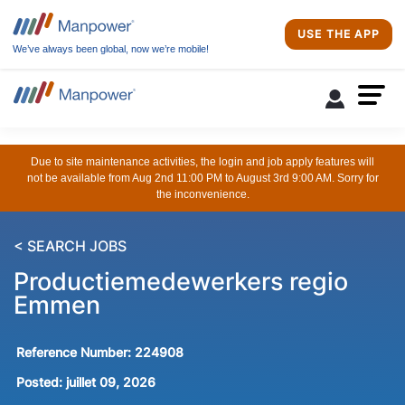
USE THE APP
We’ve always been global, now we’re mobile!
Due to site maintenance activities, the login and job apply features will
not be available from Aug 2nd 11:00 PM to August 3rd 9:00 AM. Sorry for
the inconvenience.
< SEARCH JOBS
Productiemedewerkers regio
Emmen
Reference Number:
224908
Posted:
juillet 09, 2026