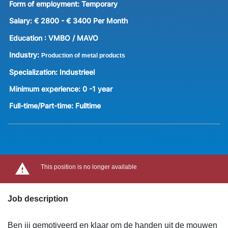
Form of employment:
Temporary
Salary:
€ 2800 - € 3400 Per Month
Education :
VMBO / MAVO
Industry:
Production of metal products
Specialization:
Industrieel
Minimum experience:
0 -1 year
Full-time/Part-time:
Fulltime
This position is no longer available
Job description
Ben jij gemotiveerd en klaar om de handen uit de mouwen