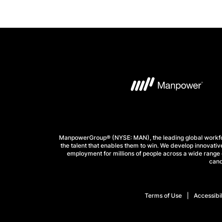
ManpowerGroup® (NYSE: MAN), the leading global workforc
the talent that enables them to win. We develop innovative
employment for millions of people across a wide range o
cand
Terms of Use
Accessibil