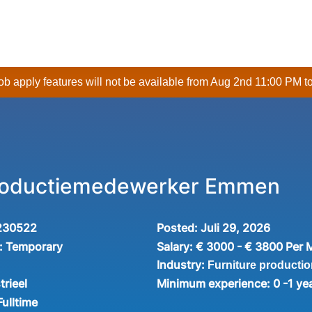
 job apply features will not be available from Aug 2nd 11:00 PM t
productiemedewerker Emmen
230522
Posted:
Juli 29, 2026
:
Temporary
Salary:
€ 3000 - € 3800 Per 
Industry:
Furniture productio
trieel
Minimum experience:
0 -1 ye
Fulltime