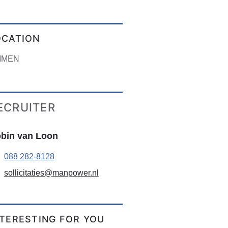
OCATION
MMEN
ECRUITER
bin van Loon
088 282-8128
sollicitaties@manpower.nl
NTERESTING FOR YOU