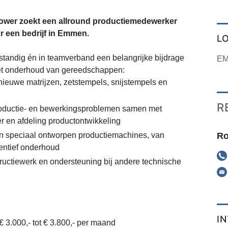
wer zoekt een allround productiemedewerker
 een bedrijf in Emmen.
L
lfstandig én in teamverband een belangrijke bijdrage
E
het onderhoud van gereedschappen:
ieuwe matrijzen, zetstempels, snijstempels en
R
oductie- en bewerkingsproblemen samen met
 en afdeling productontwikkeling
Ro
 speciaal ontworpen productiemachines, van
entief onderhoud
tructiewerk en ondersteuning bij andere technische
n
I
€ 3.000,- tot € 3.800,- per maand