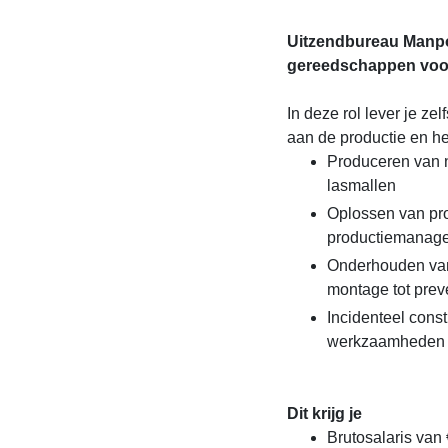
Uitzendbureau Manpo
gereedschappen voor
In deze rol lever je ze
aan de productie en 
Produceren van n
lasmallen
Oplossen van pr
productiemanager
Onderhouden van
montage tot prev
Incidenteel cons
werkzaamhede
Dit krijg je
Brutosalaris van 