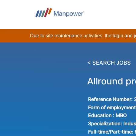
Due to site maintenance activities, the login and
< SEARCH JOBS
Allround 
Reference Number:
Form of employment
Education :
MBO
Specialization:
Indus
Full-time/Part-time: