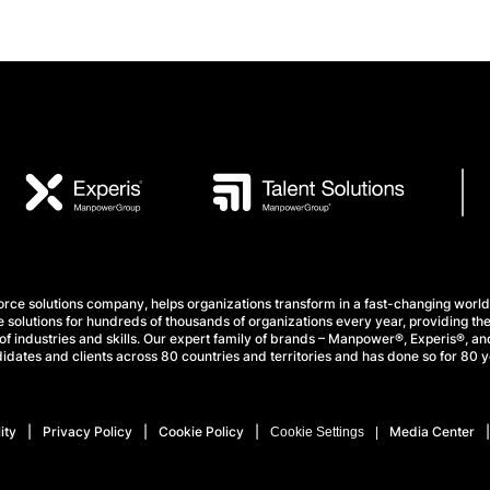
e solutions company, helps organizations transform in a fast-changing world
 solutions for hundreds of thousands of organizations every year, providing the
f industries and skills. Our expert family of brands – Manpower®, Experis®, and
idates and clients across 80 countries and territories and has done so for 80 y
ity
Privacy Policy
Cookie Policy
Media Center
Cookie Settings