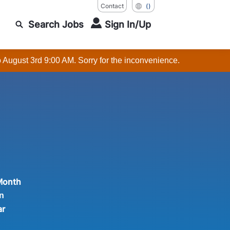
Contact
()
Search Jobs
Sign In/Up
o August 3rd 9:00 AM. Sorry for the inconvenience.
Month
n
ar