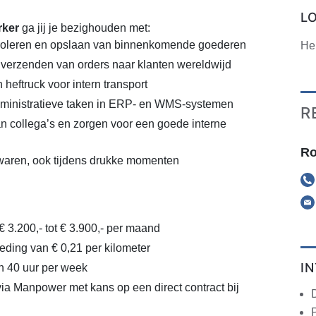
L
rker
ga jij je bezighouden met:
roleren en opslaan van binnenkomende goederen
He
verzenden van orders naar klanten wereldwijd
heftruck voor intern transport
dministratieve taken in ERP- en WMS-systemen
R
 collega’s en zorgen voor een goede interne
Ro
waren, ook tijdens drukke momenten
€ 3.200,- tot € 3.900,- per maand
ding van € 0,21 per kilometer
I
n 40 uur per week
via Manpower met kans op een direct contract bij