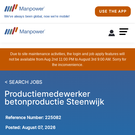
USE THE APP
We’ve always been global, now we’re mobile!
Due to site maintenance activities, the login and job apply features will
not be available from Aug 2nd 11:00 PM to August 3rd 9:00 AM. Sorry for
the inconvenience.
< SEARCH JOBS
Productiemedewerker
betonproductie Steenwijk
Reference Number:
225082
Posted:
August 07, 2026