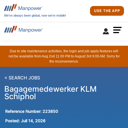
USE THE APP
We’ve always been global, now we’re mobile!
Due to site maintenance activities, the login and job apply features will
not be available from Aug 2nd 11:00 PM to August 3rd 9:00 AM. Sorry for
the inconvenience.
< SEARCH JOBS
Bagagemedewerker KLM
Schiphol
Reference Number:
223850
Posted:
Juli 14, 2026