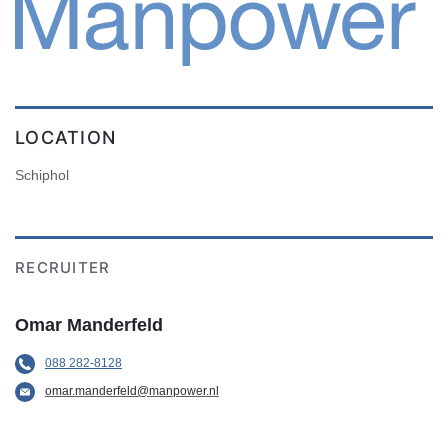
LOCATION
Schiphol
RECRUITER
Omar Manderfeld
088 282-8128
omar.manderfeld@manpower.nl