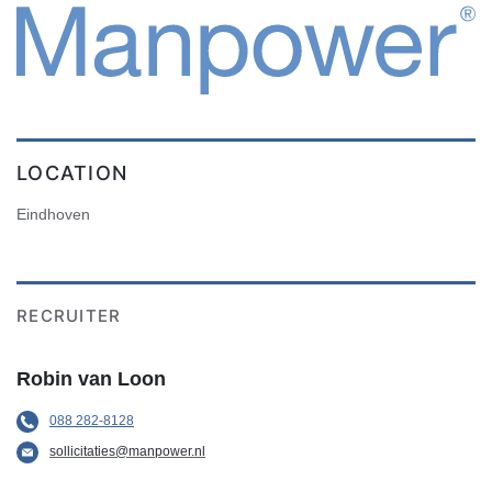
LOCATION
Eindhoven
RECRUITER
Robin van Loon
088 282-8128
sollicitaties@manpower.nl