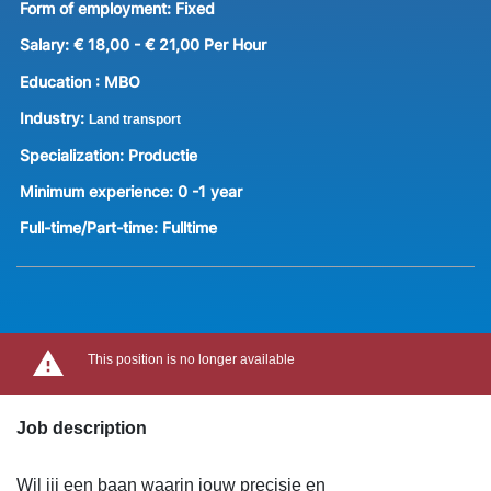
Form of employment:
Fixed
Salary:
€ 18,00 - € 21,00 Per Hour
Education :
MBO
Industry:
Land transport
Specialization:
Productie
Minimum experience:
0 -1 year
Full-time/Part-time:
Fulltime
This position is no longer available
Job description
Wil jij een baan waarin jouw precisie en