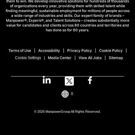
them to win. We develop innovative solutions for hundreds of thousands
of organizations every year, providing them with skilled talent while
finding meaningful, sustainable employment for millions of people across
a wide range of industries and skills. Our expert family of brands –
Manpower®, Experis®, and Talent Solutions – creates substantially more
value for candidates and clients across 80 countries and territories and
has done so for 80 years.
Terms of Use
Accessibility
Privacy Policy
Cookie Policy
Media Center
View All Jobs
Sitemap
Cookie Settings
()
© 2026 ManpowerGroup All Rights Reserved.