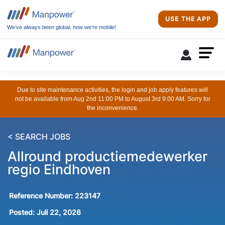
USE THE APP
We’ve always been global, now we’re mobile!
Due to site maintenance activities, the login and job apply features will
not be available from Aug 2nd 11:00 PM to August 3rd 9:00 AM. Sorry for
the inconvenience.
< SEARCH JOBS
Allround productiemedewerker
regio Eindhoven
Reference Number:
223147
Posted:
Juli 22, 2026