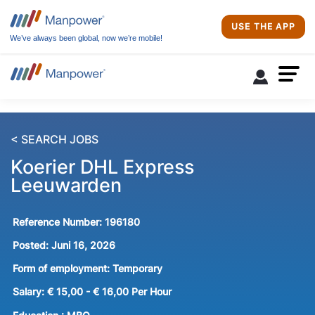
USE THE APP
We’ve always been global, now we’re mobile!
< SEARCH JOBS
Koerier DHL Express
Leeuwarden
Reference Number:
196180
Posted:
Juni 16, 2026
Form of employment:
Temporary
Salary:
€ 15,00 - € 16,00 Per Hour