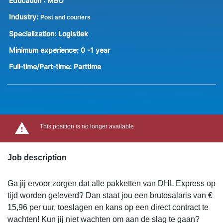
Education :
MBO
Industry:
Post and couriers
Specialization:
Logistiek
Minimum experience:
0 -1 year
Full-time/Part-time:
Parttime
This position is no longer available
Job description
Ga jij ervoor zorgen dat alle pakketten van DHL Express op
tijd worden geleverd? Dan staat jou een brutosalaris van €
15,96 per uur, toeslagen en kans op een direct contract te
wachten! Kun jij niet wachten om aan de slag te gaan?