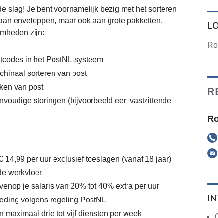
de slag! Je bent voornamelijk bezig met het sorteren
 aan enveloppen, maar ook aan grote pakketten.
L
mheden zijn:
Ro
stcodes in het PostNL-systeem
hinaal sorteren van post
ken van post
R
voudige storingen (bijvoorbeeld een vastzittende
Ro
€ 14,99 per uur exclusief toeslagen (vanaf 18 jaar)
de werkvloer
enop je salaris van 20% tot 40% extra per uur
I
eding volgens regeling PostNL
 maximaal drie tot vijf diensten per week
C