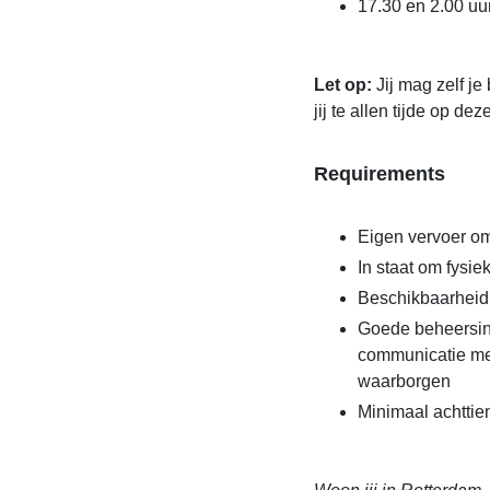
17.30 en 2.00 uu
Let op:
Jij mag zelf j
jij te allen tijde op d
Requirements
Eigen vervoer om
In staat om fysie
Beschikbaarheid v
Goede beheersin
communicatie met
waarborgen
Minimaal achttie