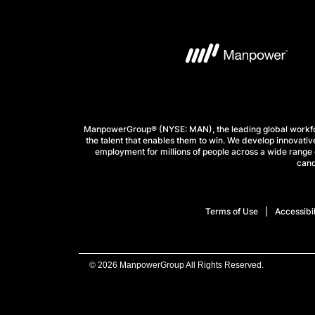
ManpowerGroup® (NYSE: MAN), the leading global workforc
the talent that enables them to win. We develop innovative
employment for millions of people across a wide range o
cand
Terms of Use
Accessibil
© 2026 ManpowerGroup All Rights Reserved.