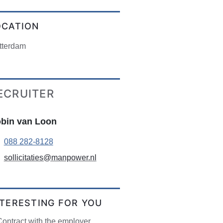
OCATION
tterdam
ECRUITER
bin van Loon
088 282-8128
sollicitaties@manpower.nl
NTERESTING FOR YOU
ontract with the employer