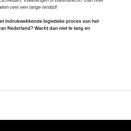
, Schiedam, Vlaardingen of Barendrecht? Dan hoef
aken over een lange reistijd!
 het indrukwekkende logistieke proces van het
 van Nederland? Wacht dan niet te lang en