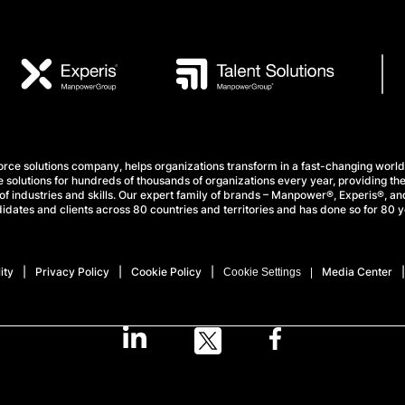
e solutions company, helps organizations transform in a fast-changing world
 solutions for hundreds of thousands of organizations every year, providing the
f industries and skills. Our expert family of brands – Manpower®, Experis®, and
idates and clients across 80 countries and territories and has done so for 80 y
ity
Privacy Policy
Cookie Policy
Media Center
Cookie Settings