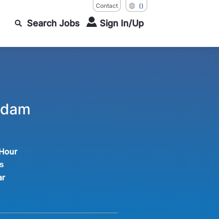
Contact
()
Search Jobs
Sign In/Up
erdam
 Hour
s
ar