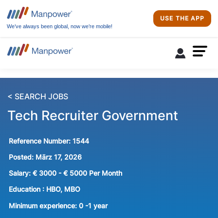
USE THE APP
We’ve always been global, now we’re mobile!
< SEARCH JOBS
Tech Recruiter Government
Reference Number:
1544
Posted:
März 17, 2026
Salary:
€ 3000 - € 5000 Per Month
Education :
HBO, MBO
Minimum experience:
0 -1 year