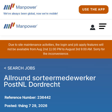
USE THE APP
We’ve always been global, now we’re mobile!
Due to site maintenance activities, the login and job apply features will
not be available from Aug 2nd 11:00 PM to August 3rd 9:00 AM. Sorry for
the inconvenience.
< SEARCH JOBS
Allround sorteermedewerker
PostNL Dordrecht
Reference Number:
236442
Posted:
tháng 7 29, 2026