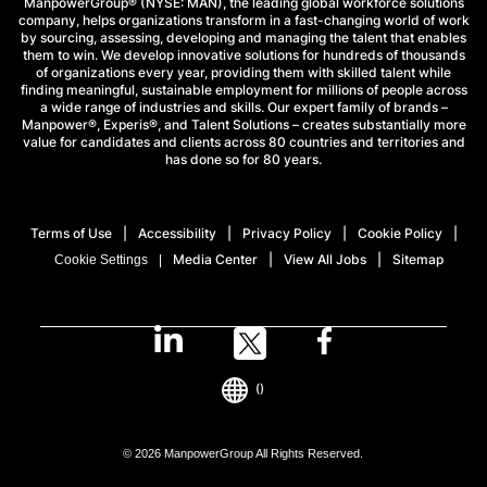
ManpowerGroup® (NYSE: MAN), the leading global workforce solutions
company, helps organizations transform in a fast-changing world of work
by sourcing, assessing, developing and managing the talent that enables
them to win. We develop innovative solutions for hundreds of thousands
of organizations every year, providing them with skilled talent while
finding meaningful, sustainable employment for millions of people across
a wide range of industries and skills. Our expert family of brands –
Manpower®, Experis®, and Talent Solutions – creates substantially more
value for candidates and clients across 80 countries and territories and
has done so for 80 years.
Terms of Use
Accessibility
Privacy Policy
Cookie Policy
Media Center
View All Jobs
Sitemap
Cookie Settings
()
© 2026 ManpowerGroup All Rights Reserved.