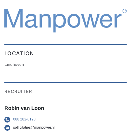
LOCATION
Eindhoven
RECRUITER
Robin van Loon
088 282-8128
sollicitaties@manpower.nl