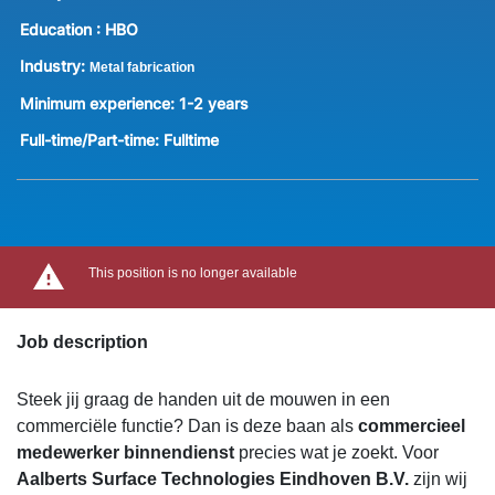
Education :
HBO
Industry:
Metal fabrication
Minimum experience:
1-2 years
Full-time/Part-time:
Fulltime
This position is no longer available
Job description
Steek jij graag de handen uit de mouwen in een
commerciële functie? Dan is deze baan als
commercieel
medewerker binnendienst
precies wat je zoekt. Voor
Aalberts Surface Technologies Eindhoven B.V.
zijn wij