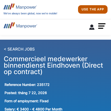
USE THE APP
We’ve always been global, now we’re mobile!
< SEARCH JOBS
Commercieel medewerker
binnendienst Eindhoven (Direct
op contract)
Reference Number:
235172
Posted:
tháng 7 22, 2026
Form of employment:
Fixed
Salary:
€ 3400 - € 4800 Per Month