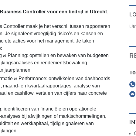
usiness Controller voor een bedrijf in Utrecht.
L
s Controller maak je het verschil tussen rapporteren
Utr
. Je signaleert vroegtijdig risico’s en kansen en
concrete acties voor het management. Je taken
:
R
ng & Planning: opstellen en bewaken van budgetten
wijkingsanalyses en rendementsbewaking,
n jaarplannen
To
matie & Performance: ontwikkelen van dashboards
n, maand- en kwartaalrapportages, analyse van
al en cashflow, vertalen van cijfers naar concrete
 identificeren van financiële en operationele
io-analyses bij afwijkingen of marktschommelingen,
I
diteit en werkkapitaal, tijdig signaleren van
ijkingen
C