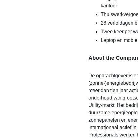
kantoor
Thuiswerkvergoe
28 verlofdagen bi
Twee keer per we
Laptop en mobiel
About the Compan
De opdrachtgever is 
(zonne-)energiebedrijve
meer dan tien jaar acti
onderhoud van groots
Utility-markt. Het bedr
duurzame energieoplos
zonnepanelen en ener
internationaal actief i
Professionals werken 