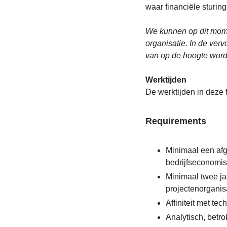
waar financiële sturin
We kunnen op dit mome
organisatie. In de verv
van op de hoogte word
Werktijden
De werktijden in deze f
Requirements
Minimaal een afg
bedrijfseconomis
Minimaal twee jaa
projectenorganis
Affiniteit met tec
Analytisch, bet