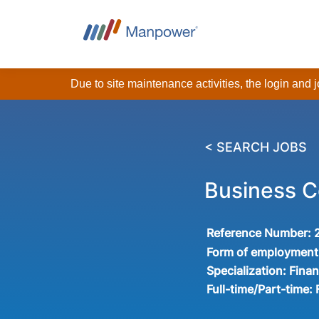
Due to site maintenance activities, the login and
< SEARCH JOBS
Business Co
Reference Number:
Form of employment
Specialization:
Finan
Full-time/Part-time: