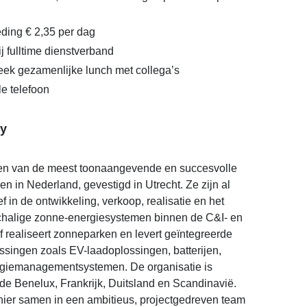
ding € 2,35 per dag
j fulltime dienstverband
ek gezamenlijke lunch met collega’s
e telefoon
y
een van de meest toonaangevende en succesvolle
n in Nederland, gevestigd in Utrecht. Ze zijn al
ef in de ontwikkeling, verkoop, realisatie en het
chalige zonne-energiesystemen binnen de C&I- en
ijf realiseert zonneparken en levert geïntegreerde
singen zoals EV-laadoplossingen, batterijen,
giemanagementsystemen. De organisatie is
n de Benelux, Frankrijk, Duitsland en Scandinavië.
hier samen in een ambitieus, projectgedreven team