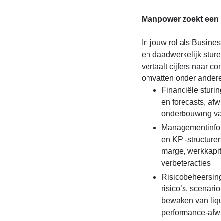
Manpower zoekt een B
In jouw rol als Busines
en daadwerkelijk sturen
vertaalt cijfers naar 
omvatten onder andere
Financiële sturi
en forecasts, af
onderbouwing va
Managementinfor
en KPI-structure
marge, werkkapita
verbeteracties
Risicobeheersing:
risico’s, scenar
bewaken van liqui
performance-afw