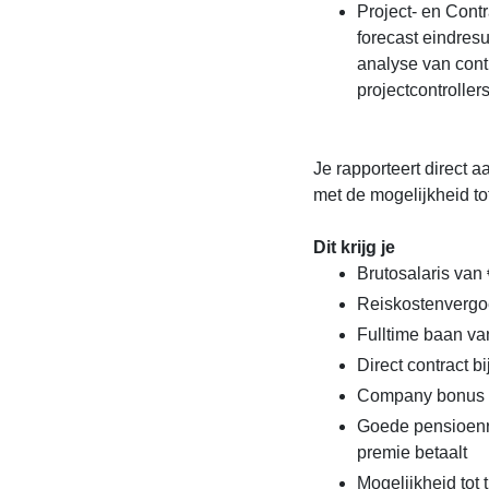
Project- en Cont
forecast eindres
analyse van cont
projectcontrolle
Je rapporteert direct a
met de mogelijkheid to
Dit krijg je
Brutosalaris van 
Reiskostenvergoe
Fulltime baan va
Direct contract b
Company bonus 
Goede pensioenre
premie betaalt
Mogelijkheid tot