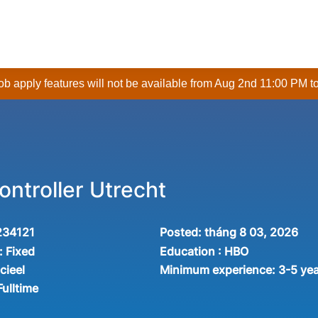
 job apply features will not be available from Aug 2nd 11:00 PM t
ntroller Utrecht
234121
Posted:
tháng 8 03, 2026
:
Fixed
Education :
HBO
cieel
Minimum experience:
3-5 ye
Fulltime