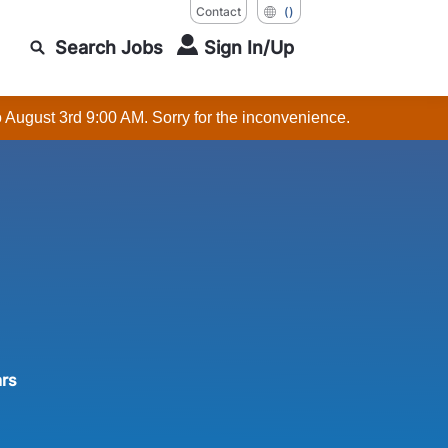
Contact
()
Search Jobs
Sign In/Up
o August 3rd 9:00 AM. Sorry for the inconvenience.
ars