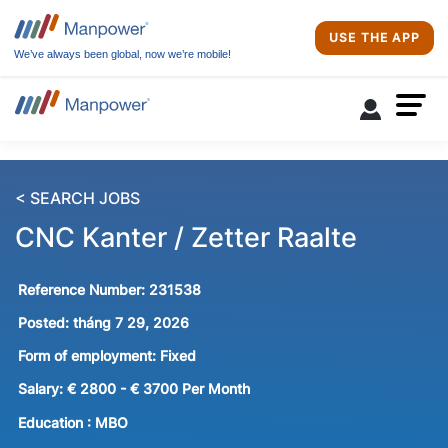
USE THE APP
We’ve always been global, now we’re mobile!
< SEARCH JOBS
CNC Kanter / Zetter Raalte
Reference Number:
231538
Posted:
tháng 7 29, 2026
Form of employment:
Fixed
Salary:
€ 2800 - € 3700 Per Month
Education :
MBO