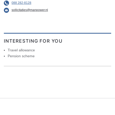
088 282-8128
sollicitaties@manpower.nl
INTERESTING FOR YOU
Travel allowance
Pension scheme