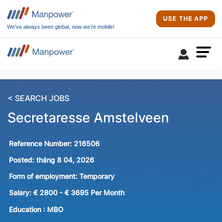
USE THE APP
We’ve always been global, now we’re mobile!
< SEARCH JOBS
Secretaresse Amstelveen
Reference Number:
216506
Posted:
tháng 8 04, 2026
Form of employment:
Temporary
Salary:
€ 2800 - € 3695 Per Month
Education :
MBO