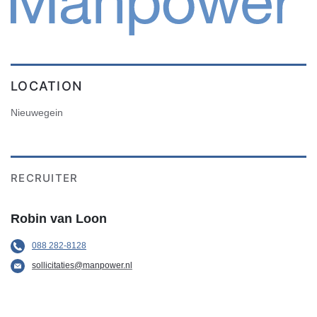
LOCATION
Nieuwegein
RECRUITER
Robin van Loon
088 282-8128
sollicitaties@manpower.nl