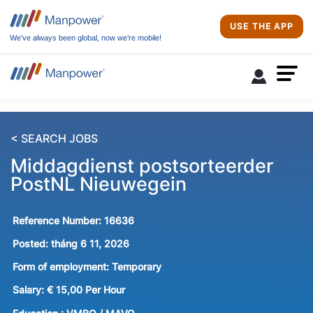
USE THE APP
We’ve always been global, now we’re mobile!
< SEARCH JOBS
Middagdienst postsorteerder
PostNL Nieuwegein
Reference Number:
16636
Posted:
tháng 6 11, 2026
Form of employment:
Temporary
Salary:
€ 15,00 Per Hour