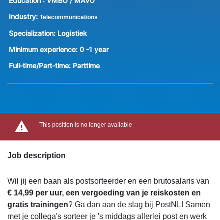
Education :
VMBO / MAVO
Industry:
Telecommunications
Specialization:
Logistiek
Minimum experience:
0 -1 year
Full-time/Part-time:
Parttime
This position is no longer available
Job description
Wil jij een baan als postsorteerder en een brutosalaris van
€ 14,99 per uur, een vergoeding van je reiskosten en
gratis trainingen
? Ga dan aan de slag bij PostNL! Samen
met je collega's sorteer je 's middags allerlei post en werk