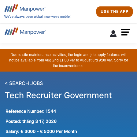
USE THE APP
We’ve always been global, now we’re mobile!
Due to site maintenance activities, the login and job apply features will
not be available from Aug 2nd 11:00 PM to August 3rd 9:00 AM. Sorry for
the inconvenience.
< SEARCH JOBS
Tech Recruiter Government
Reference Number:
1544
Posted:
tháng 3 17, 2026
Salary:
€ 3000 - € 5000 Per Month