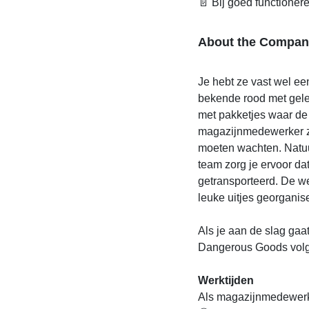
📄 Bij goed functioner
About the Compan
Je hebt ze vast wel e
bekende rood met gele
met pakketjes waar de 
magazijnmedewerker z
moeten wachten. Natuur
team zorg je ervoor da
getransporteerd. De we
leuke uitjes georganis
Als je aan de slag gaat
Dangerous Goods volg
Werktijden
Als magazijnmedewerke