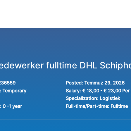
dewerker fulltime DHL Schiph
236559
Posted:
Temmuz 29, 2026
:
Temporary
Salary:
€ 18,00 - € 23,00 Per
Specialization:
Logistiek
e:
0 -1 year
Full-time/Part-time:
Fulltime