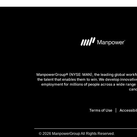
ManpowerGroup® (NYSE: MAN), the leading global workforc
the talent that enables them to win. We develop innovative
employment for millions of people across a wide range o
cand
Terms of Use
Accessibil
© 2026 ManpowerGroup All Rights Reserved.