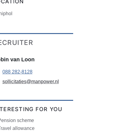
OCATION
hiphol
ECRUITER
bin van Loon
088 282-8128
sollicitaties@manpower.nl
NTERESTING FOR YOU
Pension scheme
Travel allowance