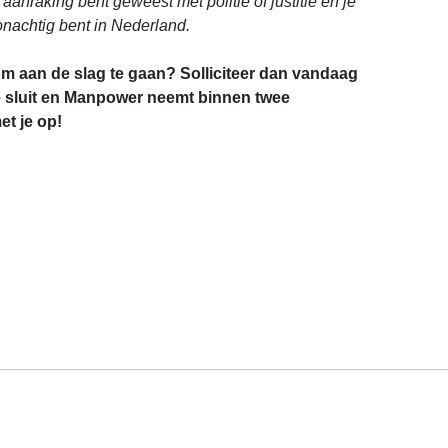
n aanraking bent geweest met politie of justitie en je
nachtig bent in Nederland.
om aan de slag te gaan? Solliciteer dan vandaag
e sluit en Manpower neemt binnen twee
t je op!