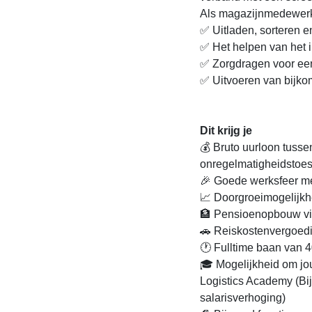
Als magazijnmedewerk
✅ Uitladen, sorteren 
✅ Het helpen van het i
✅ Zorgdragen voor e
✅ Uitvoeren van bijk
Dit krijg je
💰 Bruto uurloon tussen
onregelmatigheidstoe
🎉 Goede werksfeer met
📈 Doorgroeimogelijkhe
🏦 Pensioenopbouw v
🚗 Reiskostenvergoedi
🕐 Fulltime baan van 
🎓 Mogelijkheid om jou
Logistics Academy (Bij 
salarisverhoging)