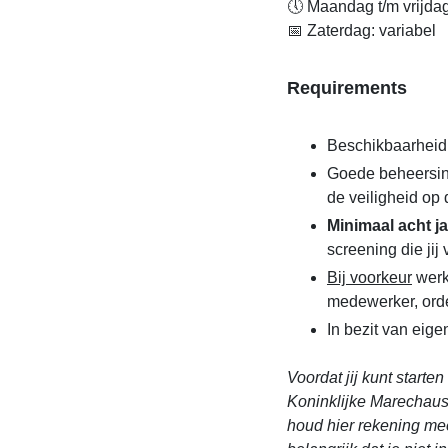
🕔 Maandag t/m vrijdag
📅 Zaterdag: variabel
Requirements
Beschikbaarheid
Goede beheersin
de veiligheid op 
Minimaal acht j
screening die jij
Bij voorkeur
werk
medewerker, orde
In bezit van eig
Voordat jij kunt starte
Koninklijke Marechaus
houd hier rekening me