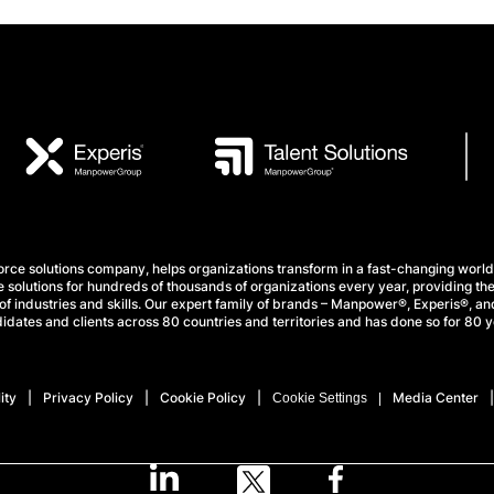
e solutions company, helps organizations transform in a fast-changing world
 solutions for hundreds of thousands of organizations every year, providing the
f industries and skills. Our expert family of brands – Manpower®, Experis®, and
idates and clients across 80 countries and territories and has done so for 80 y
ity
Privacy Policy
Cookie Policy
Media Center
Cookie Settings