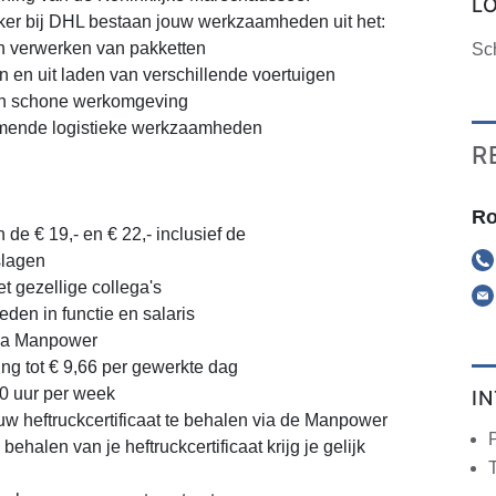
L
er bij DHL bestaan jouw werkzaamheden uit het:
en verwerken van pakketten
Sc
n en uit laden van verschillende voertuigen
en schone werkomgeving
omende logistieke werkzaamheden
R
Ro
 de € 19,- en € 22,- inclusief de
slagen
 gezellige collega's
den in functie en salaris
ia Manpower
ng tot € 9,66 per gewerkte dag
40 uur per week
I
w heftruckcertificaat te behalen via de Manpower
behalen van je heftruckcertificaat krijg je gelijk