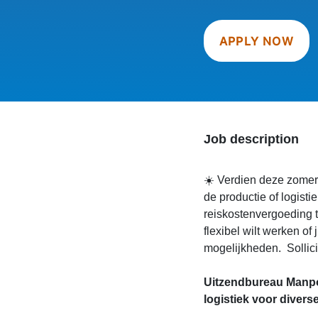
APPLY NOW
Job description
☀️ Verdien deze zomer 
de productie of logis
reiskostenvergoeding t
flexibel wilt werken of 
mogelijkheden. Sollicit
Uitzendbureau Manpo
logistiek voor diver