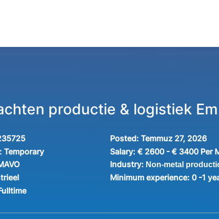
achten productie & logistiek 
235725
Posted:
Temmuz 27, 2026
:
Temporary
Salary:
€ 2600 - € 3400 Per 
Industry:
 MAVO
Non-metal producti
trieel
Minimum experience:
0 -1 ye
Fulltime