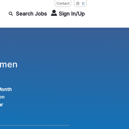
Contact
()
Search Jobs
Sign In/Up
Emmen
Month
on
ar