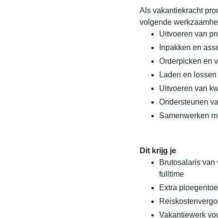
Als vakantiekracht prod
volgende werkzaamhe
Uitvoeren van p
Inpakken en ass
Orderpicken en 
Laden en lossen
Uitvoeren van kwa
Ondersteunen va
Samenwerken met
Dit krijg je
Brutosalaris van 
fulltime
Extra ploegentoe
Reiskostenvergo
Vakantiewerk voo