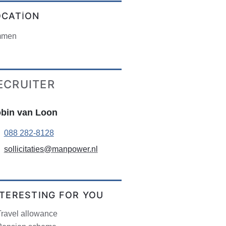
OCATION
men
ECRUITER
bin van Loon
088 282-8128
sollicitaties@manpower.nl
NTERESTING FOR YOU
Travel allowance