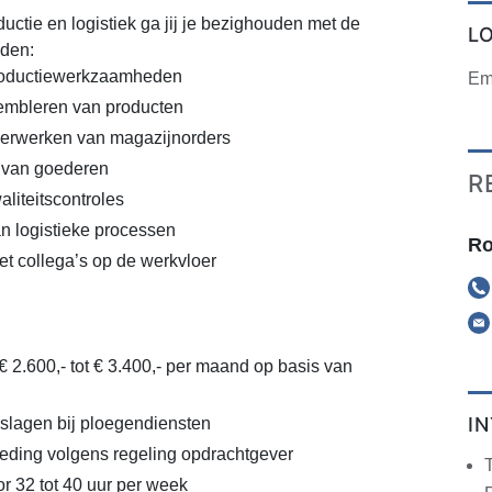
uctie en logistiek ga jij je bezighouden met de
L
den:
roductiewerkzaamheden
Em
embleren van producten
verwerken van magazijnorders
 van goederen
R
liteitscontroles
n logistieke processen
Ro
 collega’s op de werkvloer
€ 2.600,- tot € 3.400,- per maand op basis van
I
slagen bij ploegendiensten
eding volgens regeling opdrachtgever
r 32 tot 40 uur per week