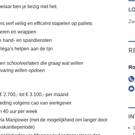
pelaar ben je bezig met het:
L
Zw
 verf veilig en efficiënt stapelen op pallets
voeren en wrappen
e hand- en spandiensten
lega's helpen aan de lijn
R
 en schoolverlaters die graag wat willen
Ro
rvaring willen opdoen
€ 2.700,- tot € 3.100,- per maand
eding volgens cao van werkgever
n 40 uur per week
I
via Manpower (met de mogelijkheid om langer door
vakantieperiode)