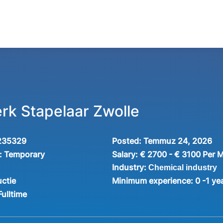
rk Stapelaar Zwolle
235329
Posted:
Temmuz 24, 2026
:
Temporary
Salary:
€ 2700 - € 3100 Per 
Industry:
Chemical industry
ctie
Minimum experience:
0 -1 ye
Fulltime