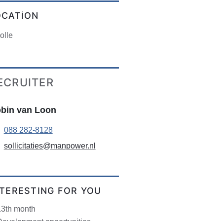
OCATION
olle
ECRUITER
bin van Loon
088 282-8128
sollicitaties@manpower.nl
NTERESTING FOR YOU
13th month