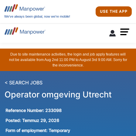
USE THE APP
We’ve always been global, now we’re mobile!
Due to site maintenance activities, the login and job apply features will
not be available from Aug 2nd 11:00 PM to August 3rd 9:00 AM. Sorry for
the inconvenience.
< SEARCH JOBS
Operator omgeving Utrecht
Reference Number:
233098
Posted:
Temmuz 29, 2026
Form of employment:
Temporary