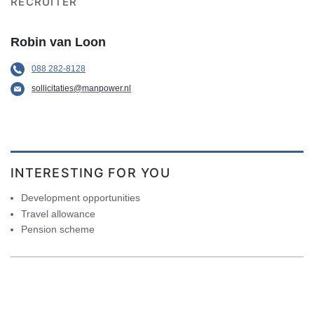
RECRUITER
Robin van Loon
088 282-8128
sollicitaties@manpower.nl
INTERESTING FOR YOU
Development opportunities
Travel allowance
Pension scheme