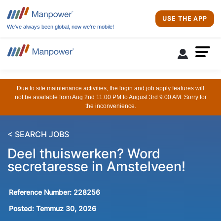
USE THE APP
We’ve always been global, now we’re mobile!
Due to site maintenance activities, the login and job apply features will
not be available from Aug 2nd 11:00 PM to August 3rd 9:00 AM. Sorry for
the inconvenience.
< SEARCH JOBS
Deel thuiswerken? Word
secretaresse in Amstelveen!
Reference Number:
228256
Posted:
Temmuz 30, 2026