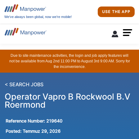
USE THE APP
We’ve always been global, now we’re mobile!
Due to site maintenance activities, the login and job apply features will
not be available from Aug 2nd 11:00 PM to August 3rd 9:00 AM. Sorry for
the inconvenience.
< SEARCH JOBS
Operator Vapro B Rockwool B.V
Roermond
Reference Number:
219640
Posted:
Temmuz 29, 2026