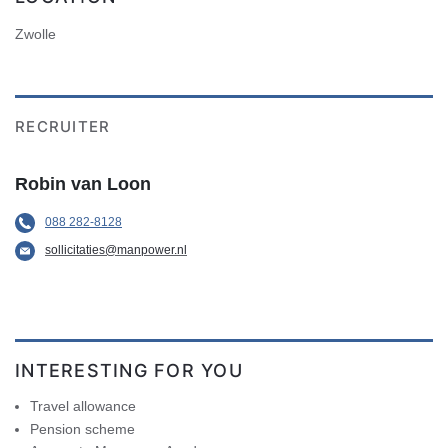
Zwolle
RECRUITER
Robin van Loon
088 282-8128
sollicitaties@manpower.nl
INTERESTING FOR YOU
Travel allowance
Pension scheme