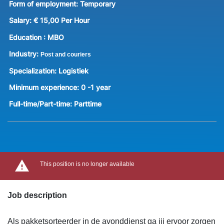
Form of employment:
Temporary
Salary:
€ 15,00 Per Hour
Education :
MBO
Industry:
Post and couriers
Specialization:
Logistiek
Minimum experience:
0 -1 year
Full-time/Part-time:
Parttime
This position is no longer available
Job description
Als pakketsorteerder in de avonddienst ga jij ervoor zorgen