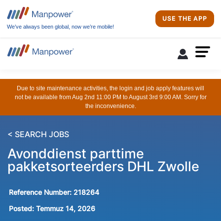
USE THE APP
We’ve always been global, now we’re mobile!
Due to site maintenance activities, the login and job apply features will
not be available from Aug 2nd 11:00 PM to August 3rd 9:00 AM. Sorry for
the inconvenience.
< SEARCH JOBS
Avonddienst parttime
pakketsorteerders DHL Zwolle
Reference Number:
218264
Posted:
Temmuz 14, 2026