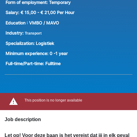
Form of employment:
Temporary
Salary:
€ 15,00 - € 21,00 Per Hour
Education :
VMBO / MAVO
Industry:
Transport
Specialization:
Logistiek
Minimum experience:
0 -1 year
Full-time/Part-time:
Fulltime
This position is no longer available
Job description
Let op! Voor deze baan is het vereist dat jij in elk geval