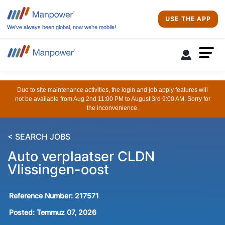
USE THE APP
We’ve always been global, now we’re mobile!
Due to site maintenance activities, the login and job apply features will
not be available from Aug 2nd 11:00 PM to August 3rd 9:00 AM. Sorry for
the inconvenience.
< SEARCH JOBS
Auto verplaatser CLDN
Vlissingen-oost
Reference Number:
217571
Posted:
Temmuz 07, 2026