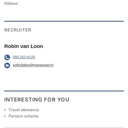
Ritthem
RECRUITER
Robin van Loon
088 282-8128
sollicitaties@manpower.nl
INTERESTING FOR YOU
Travel allowance
Pension scheme