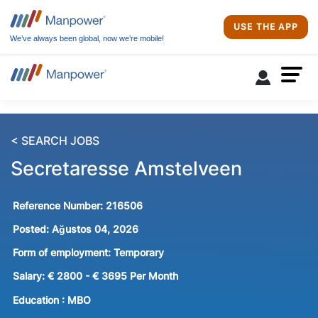
USE THE APP
We’ve always been global, now we’re mobile!
< SEARCH JOBS
Secretaresse Amstelveen
Reference Number:
216506
Posted:
Ağustos 04, 2026
Form of employment:
Temporary
Salary:
€ 2800 - € 3695 Per Month
Education :
MBO