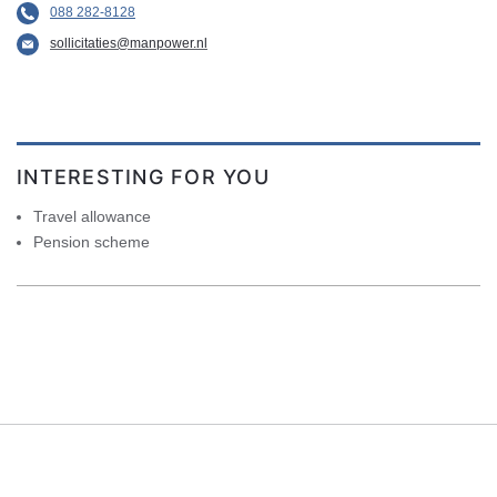
088 282-8128
sollicitaties@manpower.nl
INTERESTING FOR YOU
Travel allowance
Pension scheme