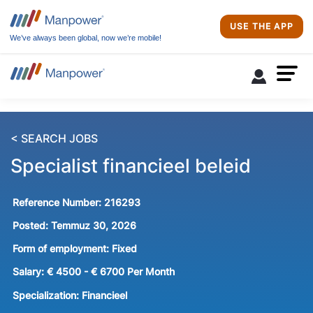
USE THE APP
We’ve always been global, now we’re mobile!
< SEARCH JOBS
Specialist financieel beleid
Reference Number:
216293
Posted:
Temmuz 30, 2026
Form of employment:
Fixed
Salary:
€ 4500 - € 6700 Per Month
Specialization:
Financieel