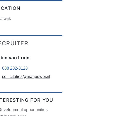
OCATION
alwijk
ECRUITER
bin van Loon
088 282-8128
sollicitaties@manpower.nl
NTERESTING FOR YOU
Development opportunities