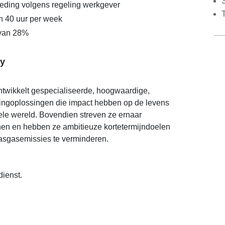
S
eding volgens regeling werkgever
n 40 uur per week
 van 28%
y
twikkelt gespecialiseerde, hoogwaardige,
atingoplossingen die impact hebben op de levens
le wereld. Bovendien streven ze ernaar
inen en hebben ze ambitieuze kortetermijndoelen
asgasemissies te verminderen.
dienst.