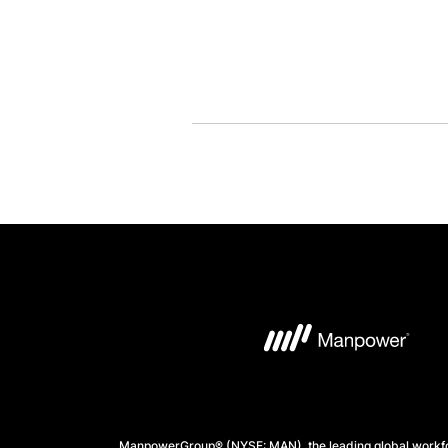
ManpowerGroup® (NYSE: MAN), the leading global workforc