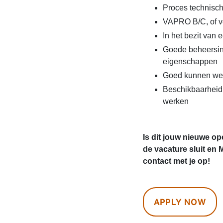
Proces technisc
VAPRO B/C, of ve
In het bezit van 
Goede beheersing
eigenschappen
Goed kunnen wer
Beschikbaarheid 
werken
Is dit jouw nieuwe op
de vacature sluit e
contact met je op!
APPLY NOW