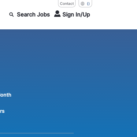
Contact
()
Search Jobs
Sign In/Up
Month
rs