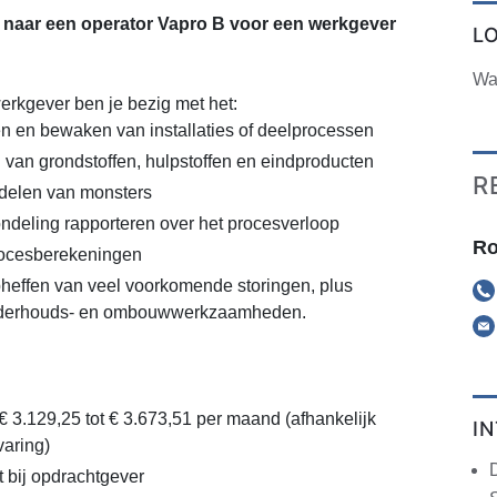
 naar een operator Vapro B voor een werkgever
L
Wa
werkgever ben je bezig met het:
n en bewaken van installaties of deelprocessen
 van grondstoffen, hulpstoffen en eindproducten
R
elen van monsters
ondeling rapporteren over het procesverloop
Ro
rocesberekeningen
heffen van veel voorkomende storingen, plus
onderhouds- en ombouwwerkzaamheden.
€ 3.129,25 tot € 3.673,51 per maand (afhankelijk
I
varing)
t bij opdrachtgever