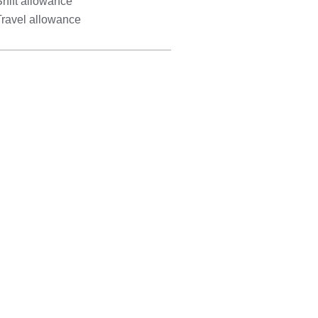
hift allowance
Travel allowance