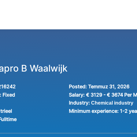
apro B Waalwijk
216242
Posted:
Temmuz 31, 2026
:
Fixed
Salary:
€ 3129 - € 3674 Per 
Industry:
Chemical industry
trieel
Minimum experience:
1-2 yea
Fulltime