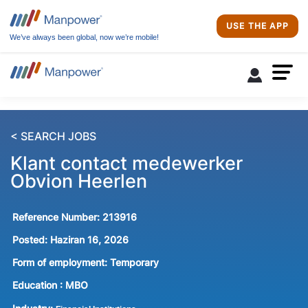
USE THE APP
We’ve always been global, now we’re mobile!
< SEARCH JOBS
Klant contact medewerker
Obvion Heerlen
Reference Number:
213916
Posted:
Haziran 16, 2026
Form of employment:
Temporary
Education :
MBO