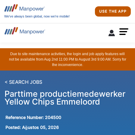
USE THE APP
We’ve always been global, now we’re mobile!
Due to site maintenance activities, the login and job apply features will
not be available from Aug 2nd 11:00 PM to August 3rd 9:00 AM. Sorry for
the inconvenience.
< SEARCH JOBS
Parttime productiemedewerker
Yellow Chips Emmeloord
Reference Number:
204500
Posted:
Ağustos 05, 2026