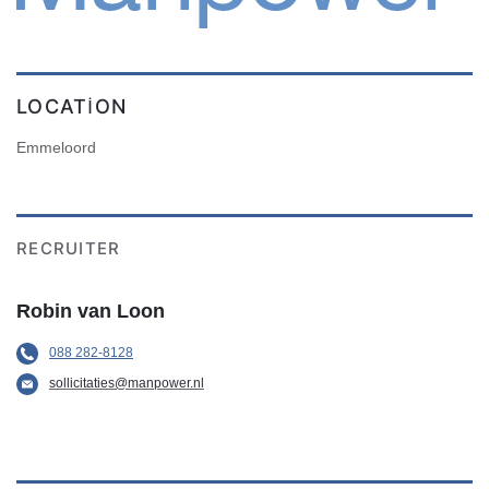
LOCATION
Emmeloord
RECRUITER
Robin van Loon
088 282-8128
sollicitaties@manpower.nl