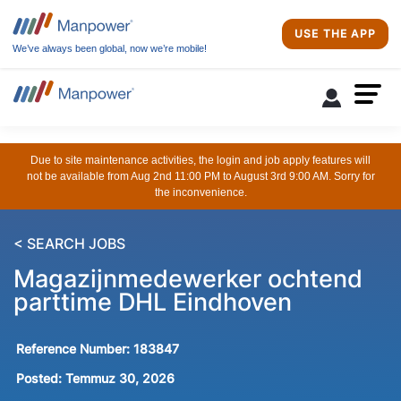
USE THE APP
We’ve always been global, now we’re mobile!
Due to site maintenance activities, the login and job apply features will
not be available from Aug 2nd 11:00 PM to August 3rd 9:00 AM. Sorry for
the inconvenience.
< SEARCH JOBS
Magazijnmedewerker ochtend
parttime DHL Eindhoven
Reference Number:
183847
Posted:
Temmuz 30, 2026