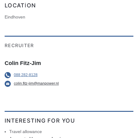
LOCATION
Eindhoven
RECRUITER
Colin Fitz-Jim
088 282-8128
colin.fitz-jim@manpower.nl
INTERESTING FOR YOU
Travel allowance