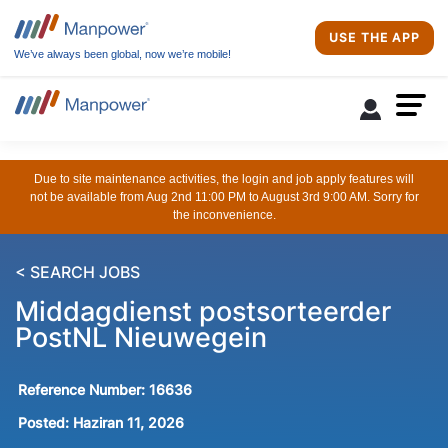
USE THE APP
We’ve always been global, now we’re mobile!
Due to site maintenance activities, the login and job apply features will
not be available from Aug 2nd 11:00 PM to August 3rd 9:00 AM. Sorry for
the inconvenience.
< SEARCH JOBS
Middagdienst postsorteerder
PostNL Nieuwegein
Reference Number:
16636
Posted:
Haziran 11, 2026