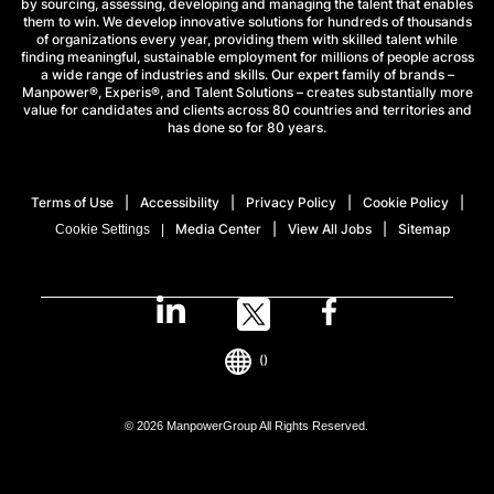
by sourcing, assessing, developing and managing the talent that enables
them to win. We develop innovative solutions for hundreds of thousands
of organizations every year, providing them with skilled talent while
finding meaningful, sustainable employment for millions of people across
a wide range of industries and skills. Our expert family of brands –
Manpower®, Experis®, and Talent Solutions – creates substantially more
value for candidates and clients across 80 countries and territories and
has done so for 80 years.
Terms of Use
Accessibility
Privacy Policy
Cookie Policy
Media Center
View All Jobs
Sitemap
Cookie Settings
()
© 2026 ManpowerGroup All Rights Reserved.