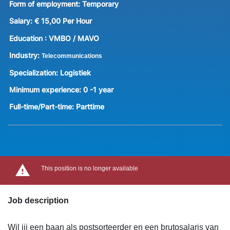
Form of employment:
Temporary
Salary:
€ 15,00 Per Hour
Education :
VMBO / MAVO
Industry:
Telecommunications
Specialization:
Logistiek
Minimum experience:
0 -1 year
Full-time/Part-time:
Parttime
This position is no longer available
Job description
Wil jij een baan als postsorteerder en een brutosalaris van