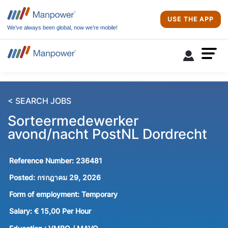
USE THE APP
We’ve always been global, now we’re mobile!
< SEARCH JOBS
Sorteermedewerker
avond/nacht PostNL Dordrecht
Reference Number:
236481
Posted:
กรกฎาคม 29, 2026
Form of employment:
Temporary
Salary:
€ 15,00 Per Hour