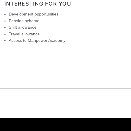
INTERESTING FOR YOU
Development opportunities
Pension scheme
Shift allowance
Travel allowance
Access to Manpower Academy