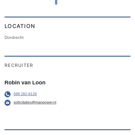
LOCATION
Dordrecht
RECRUITER
Robin van Loon
088 282-8128
sollicitaties@manpower.nl