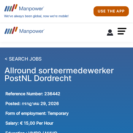
USE THE APP
We’ve always been global, now we’re mobile!
< SEARCH JOBS
Allround sorteermedewerker
PostNL Dordrecht
Reference Number:
236442
Posted:
กรกฎาคม 29, 2026
Form of employment:
Temporary
Salary:
€ 15,00 Per Hour