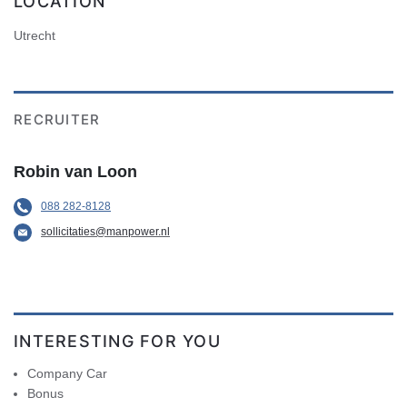
LOCATION
Utrecht
RECRUITER
Robin van Loon
088 282-8128
sollicitaties@manpower.nl
INTERESTING FOR YOU
Company Car
Bonus