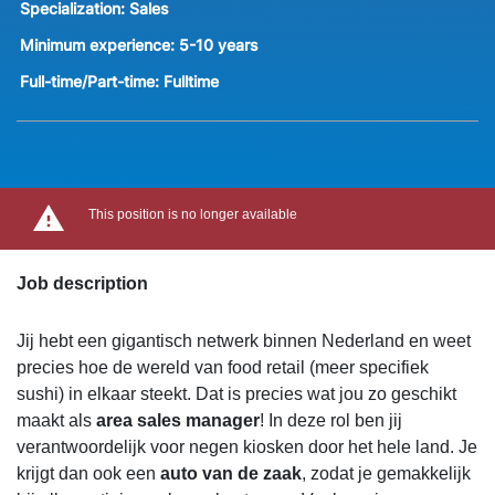
Specialization:
Sales
Minimum experience:
5-10 years
Full-time/Part-time:
Fulltime
This position is no longer available
Job description
Jij hebt een gigantisch netwerk binnen Nederland en weet
precies hoe de wereld van food retail (meer specifiek
sushi) in elkaar steekt. Dat is precies wat jou zo geschikt
maakt als
area sales manager
! In deze rol ben jij
verantwoordelijk voor negen kiosken door het hele land. Je
krijgt dan ook een
auto van de zaak
, zodat je gemakkelijk