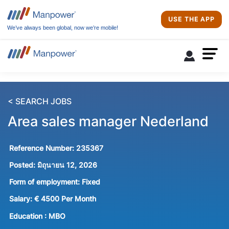
USE THE APP
We’ve always been global, now we’re mobile!
< SEARCH JOBS
Area sales manager Nederland
Reference Number:
235367
Posted:
มิถุนายน 12, 2026
Form of employment:
Fixed
Salary:
€ 4500 Per Month
Education :
MBO