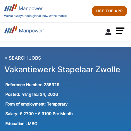
USE THE APP
We’ve always been global, now we’re mobile!
< SEARCH JOBS
Vakantiewerk Stapelaar Zwolle
Reference Number:
235329
Posted:
กรกฎาคม 24, 2026
Form of employment:
Temporary
Salary:
€ 2700 - € 3100 Per Month
Education :
MBO