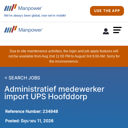
USE THE APP
We’ve always been global, now we’re mobile!
Due to site maintenance activities, the login and job apply features will
not be available from Aug 2nd 11:00 PM to August 3rd 9:00 AM. Sorry for
the inconvenience.
< SEARCH JOBS
Administratief medewerker
import UPS Hoofddorp
Reference Number:
234948
Posted:
มิถุนายน 11, 2026