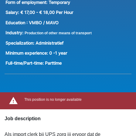
Form of employment:
Temporary
Salary:
€ 17,00 - € 18,00 Per Hour
Education :
VMBO / MAVO
Industry:
Production of other means of transport
Specialization:
Administratief
Minimum experience:
0 -1 year
Full-time/Part-time:
Parttime
This position is no longer available
Job description
Als import clerk bij UPS zorg jij ervoor dat de