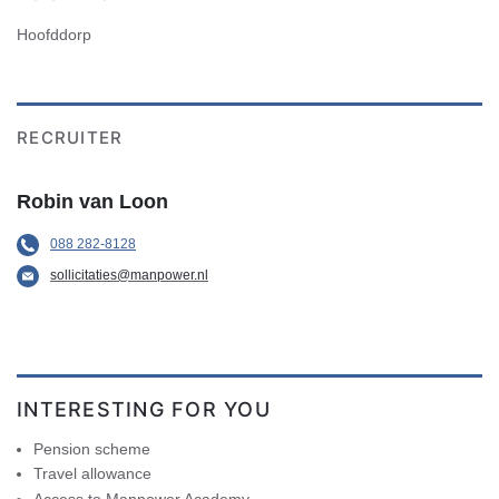
Hoofddorp
RECRUITER
Robin van Loon
088 282-8128
sollicitaties@manpower.nl
INTERESTING FOR YOU
Pension scheme
Travel allowance
Access to Manpower Academy