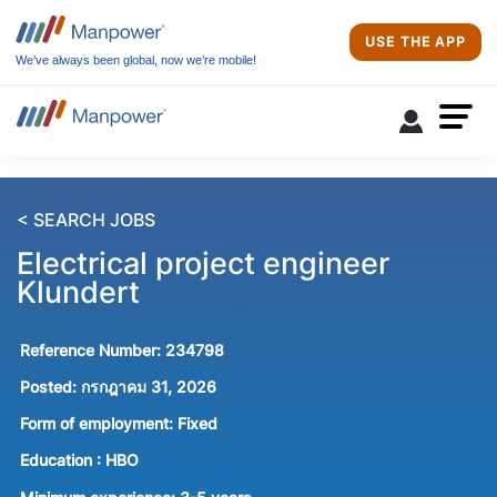
USE THE APP
We’ve always been global, now we’re mobile!
< SEARCH JOBS
Electrical project engineer
Klundert
Reference Number:
234798
Posted:
กรกฎาคม 31, 2026
Form of employment:
Fixed
Education :
HBO