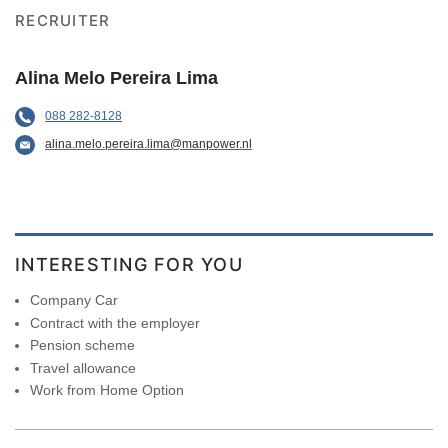
RECRUITER
Alina Melo Pereira Lima
088 282-8128
alina.melo.pereira.lima@manpower.nl
INTERESTING FOR YOU
Company Car
Contract with the employer
Pension scheme
Travel allowance
Work from Home Option