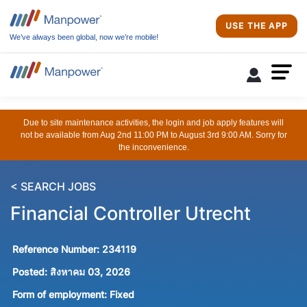
USE THE APP
We’ve always been global, now we’re mobile!
Due to site maintenance activities, the login and job apply features will
not be available from Aug 2nd 11:00 PM to August 3rd 9:00 AM. Sorry for
the inconvenience.
< SEARCH JOBS
Financial Controller Utrecht
Reference Number:
234119
Posted:
สิงหาคม 03, 2026
Form of employment:
Fixed