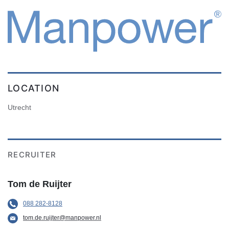
LOCATION
Utrecht
RECRUITER
Tom de Ruijter
088 282-8128
tom.de.ruijter@manpower.nl