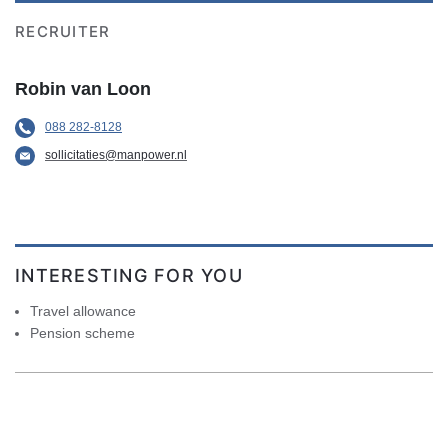
RECRUITER
Robin van Loon
088 282-8128
sollicitaties@manpower.nl
INTERESTING FOR YOU
Travel allowance
Pension scheme