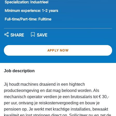
Specialization:
Industrieel
Minimum experience:
1-2 years
Full-time/Part-time:
Fulltime
SHARE
SAVE
APPLY NOW
Job description
Jij houdt machines draaiend in een hightech
productieomgeving en dat mag beloond worden. Als
mechanisch operator verdien je een brutosalaris tot € 30,-
per uur, ontvang je reiskostenvergoeding en bouw je
pensioen op. Je werkt met krachtige installaties, bewaakt
kwaliteit en lost storingen direct op. Solliciteer nu en zet de