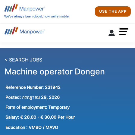
USE THE APP
We’ve always been global, now we’re mobile!
< SEARCH JOBS
Machine operator Dongen
Reference Number:
231942
Posted:
กรกฎาคม 29, 2026
Form of employment:
Temporary
Salary:
€ 20,00 - € 30,00 Per Hour
Education :
VMBO / MAVO