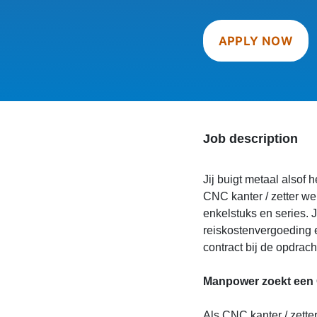
APPLY NOW
Job description
Jij buigt metaal alsof h
CNC kanter / zetter we
enkelstuks en series. J
reiskostenvergoeding e
contract bij de opdrach
Manpower zoekt een CN
Als CNC kanter / zetter