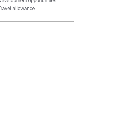
Development opportunities
Travel allowance