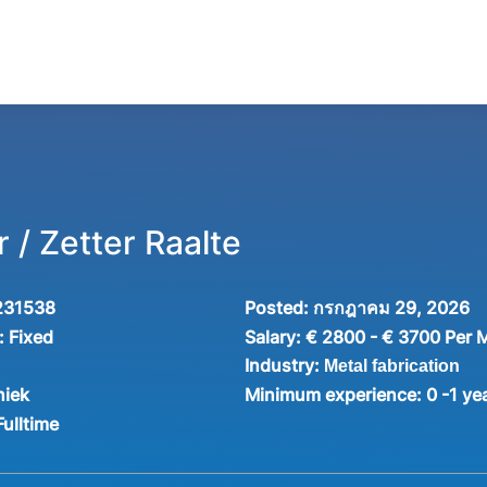
 / Zetter Raalte
231538
Posted:
กรกฎาคม 29, 2026
:
Fixed
Salary:
€ 2800 - € 3700 Per 
Industry:
Metal fabrication
niek
Minimum experience:
0 -1 ye
Fulltime