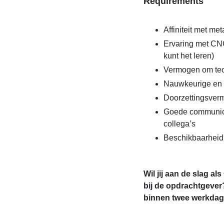
Requirements
Affiniteit met m
Ervaring met CNC
kunt het leren)
Vermogen om tech
Nauwkeurige en k
Doorzettingsverm
Goede communica
collega’s
Beschikbaarheid
Wil jij aan de slag als
bij de opdrachtgever
binnen twee werkdage