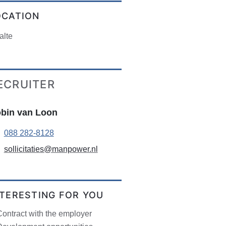
OCATION
alte
ECRUITER
bin van Loon
088 282-8128
sollicitaties@manpower.nl
NTERESTING FOR YOU
ontract with the employer