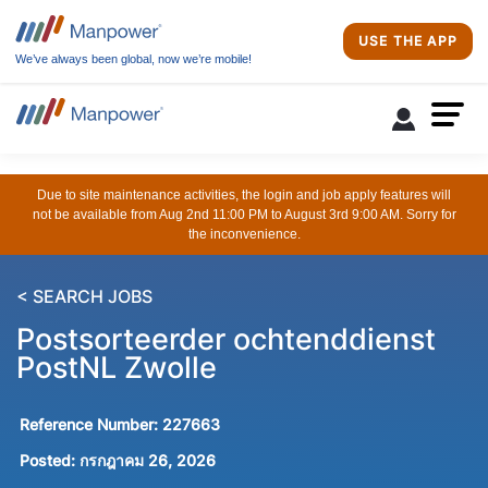
USE THE APP
We’ve always been global, now we’re mobile!
Due to site maintenance activities, the login and job apply features will
not be available from Aug 2nd 11:00 PM to August 3rd 9:00 AM. Sorry for
the inconvenience.
< SEARCH JOBS
Postsorteerder ochtenddienst
PostNL Zwolle
Reference Number:
227663
Posted:
กรกฎาคม 26, 2026